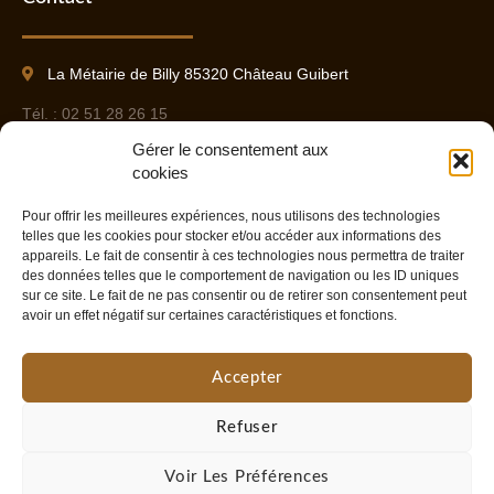
La Métairie de Billy 85320 Château Guibert
Tél. : 02 51 28 26 15
Gérer le consentement aux
Port. : 06 09 37 85 17
cookies
Pour offrir les meilleures expériences, nous utilisons des technologies
Contact
telles que les cookies pour stocker et/ou accéder aux informations des
appareils. Le fait de consentir à ces technologies nous permettra de traiter
Liens utiles
des données telles que le comportement de navigation ou les ID uniques
sur ce site. Le fait de ne pas consentir ou de retirer son consentement peut
avoir un effet négatif sur certaines caractéristiques et fonctions.
Mentions légales
Accepter
Politique de confidentialité
Politique de cookies
Refuser
Voir Les Préférences