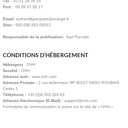
Tél.
: 02 51 28 26 15
Port.
: 06 09 37 85 17
Email:
authentikparquets@orange.fr
Siret :
500 690 953 00012
Responsable de la publication:
Karl Perrotin
CONDITIONS D’HÉBERGEMENT
Hébergeur
: OVH
Société :
OVH
Adresse web :
www.ovh.com
Adresse Postale :
2 rue kellermann BP 80157 59053 ROUBAIX
Cedex 1
Téléphone :
+33 (0)8 203 203 63
Adresse électronique (E-Mail) :
support@ovh.com
Formulaire de communication à suivre sur le site de « OVH »