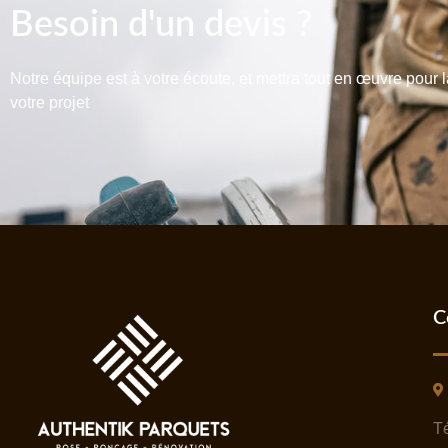
Besoin d'un devis ?
Notre équipe est à votre écoute, et mettra tout en œuvre pour l
votre projet
C
Té