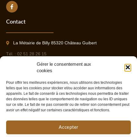
Contact
La Métairie de Billy 85320 Château Guibert
Tél. : 02 51 28 26 15
Gérer le consentement aux
Port. : 06 09 37 85 17
cookies
Pour offrir les meilleures expériences, nous utilisons des technologies
Contact
telles que les cookies pour stocker et/ou accéder aux informations des
appareils. Le fait de consentir à ces technologies nous permettra de traiter
Liens utiles
des données telles que le comportement de navigation ou les ID uniques
sur ce site. Le fait de ne pas consentir ou de retirer son consentement peut
avoir un effet négatif sur certaines caractéristiques et fonctions.
Mentions légales
Accepter
Politique de confidentialité