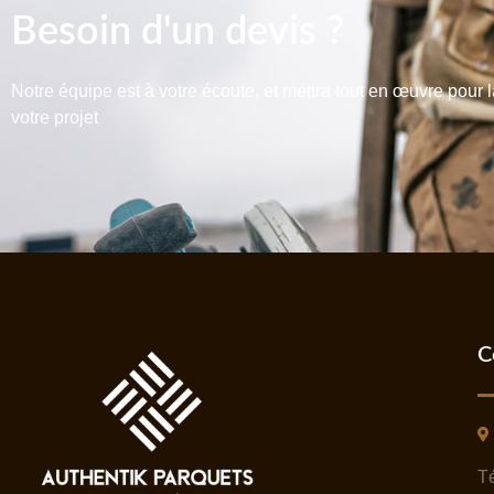
Besoin d'un devis ?
Notre équipe est à votre écoute, et mettra tout en œuvre pour l
votre projet
C
Té