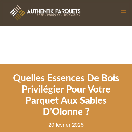
Quelles Essences De Bois
Privilégier Pour Votre
Parquet Aux Sables
D’Olonne ?
20 février 2025