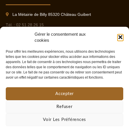
La Métairie de Billy 85320 Château Guibert
Tél. : 02 51 28 26 15
Gérer le consentement aux
Port. : 06 09 37 85 17
cookies
Pour offrir les meilleures expériences, nous utilisons des technologies
Contact
telles que les cookies pour stocker et/ou accéder aux informations des
appareils. Le fait de consentir à ces technologies nous permettra de traiter
Liens utiles
des données telles que le comportement de navigation ou les ID uniques
sur ce site. Le fait de ne pas consentir ou de retirer son consentement peut
avoir un effet négatif sur certaines caractéristiques et fonctions.
Mentions légales
Accepter
Politique de confidentialité
Politique de cookies
Refuser
Voir Les Préférences
Authentik Parquets – Réalisation
Radius Design